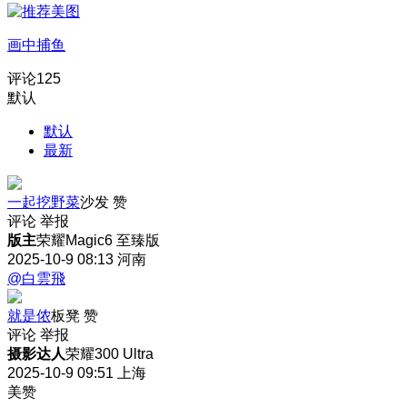
画中捕鱼
评论
125
默认
默认
最新
一起挖野菜
沙发
赞
评论
举报
版主
荣耀Magic6 至臻版
2025-10-9 08:13
河南
@白雲飛
就是侬
板凳
赞
评论
举报
摄影达人
荣耀300 Ultra
2025-10-9 09:51
上海
美赞