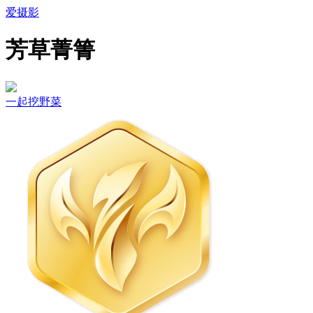
爱摄影
芳草菁箐
一起挖野菜