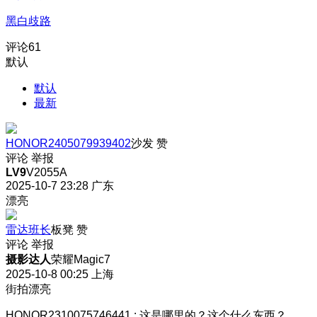
黑白歧路
评论
61
默认
默认
最新
HONOR2405079939402
沙发
赞
评论
举报
LV9
V2055A
2025-10-7 23:28
广东
漂亮
雷达班长
板凳
赞
评论
举报
摄影达人
荣耀Magic7
2025-10-8 00:25
上海
街拍漂亮
HONOR2310075746441
:
这是哪里的？这个什么东西？