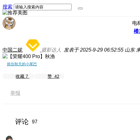
搜索
电
楼
中国二妮
摄影达人
发表于 2025-9-29 06:52:55
山东
来
抓住秋天的小尾巴
收藏
7
赞
42
举报
评论
97