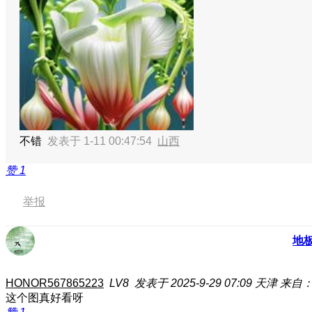
不错
发表于 1-11 00:47:54
山西
赞
1
举报
地
HONOR567865223
LV8
发表于 2025-9-29 07:09
天津
来自：荣
这个图真好看呀