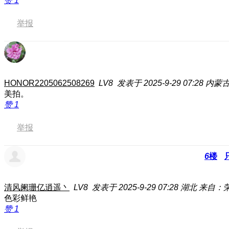
赞
1
举报
HONOR2205062508269
LV8
发表于 2025-9-29 07:28
内蒙
美拍。
赞
1
举报
6
楼
清风阑珊亿逍遥丶
LV8
发表于 2025-9-29 07:28
湖北
来自：荣
色彩鲜艳
赞
1