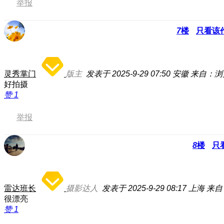
举报
7
楼
只看该
灵秀掌门
版主
发表于 2025-9-29 07:50
安徽
来自：浏
好拍摄
赞
1
举报
8
楼
只
雷达班长
摄影达人
发表于 2025-9-29 08:17
上海
来自
很漂亮
赞
1