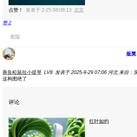
点赞！
发表于 2-25 08:08:13
北京
赞
2
举报
板凳
善良松鼠拉小提琴
LV8
发表于 2025-9-29 07:06
河北
来自：荣耀
这构图绝了
评论
红叶如灼