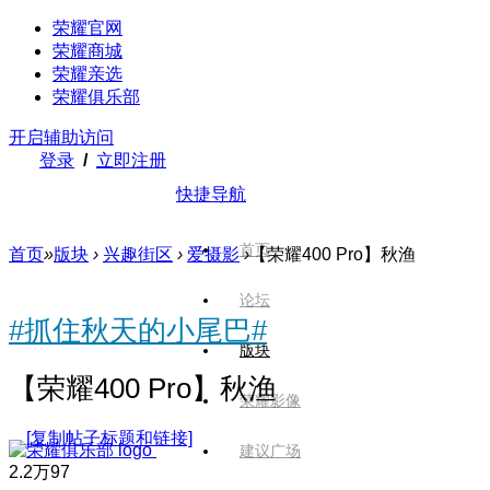
荣耀官网
荣耀商城
荣耀亲选
荣耀俱乐部
开启辅助访问
登录
/
立即注册
快捷导航
首页
首页
»
版块
›
兴趣街区
›
爱摄影
›
【荣耀400 Pro】秋渔
论坛
#抓住秋天的小尾巴#
版块
【荣耀400 Pro】秋渔
荣耀影像
[复制帖子标题和链接]
建议广场
2.2万
97