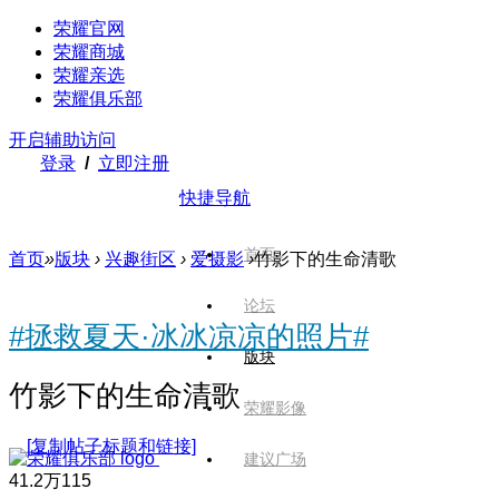
荣耀官网
荣耀商城
荣耀亲选
荣耀俱乐部
开启辅助访问
登录
/
立即注册
快捷导航
首页
首页
»
版块
›
兴趣街区
›
爱摄影
›
竹影下的生命清歌
论坛
#拯救夏天·冰冰凉凉的照片#
版块
竹影下的生命清歌
荣耀影像
[复制帖子标题和链接]
建议广场
41.2万
115