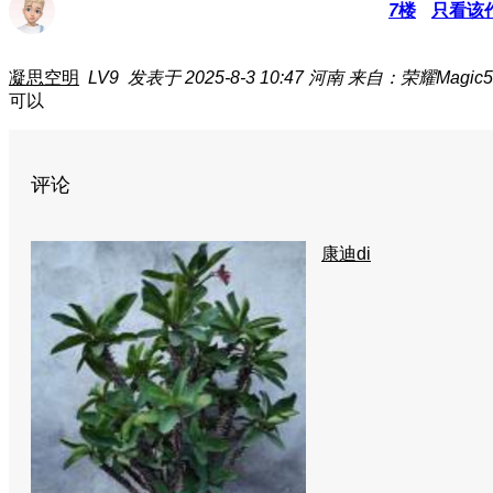
7
楼
只看该
凝思空明
LV9
发表于 2025-8-3 10:47
河南
来自：荣耀Magic5 
可以
评论
康迪di