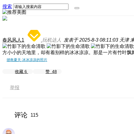
搜索
春风风人1
玩机达人
发表于 2025-8-3 08:11:03
天津
来
方小小的天地里，却有着别样的冰冰凉凉。那是一片有竹叶飘
拯救夏天·冰冰凉凉的照片
收藏
6
赞
48
举报
评论
115