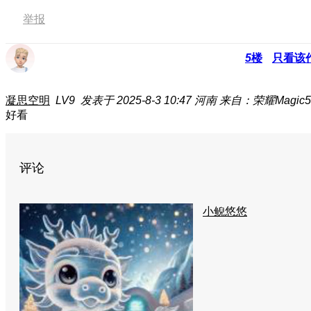
举报
5
楼
只看该
凝思空明
LV9
发表于 2025-8-3 10:47
河南
来自：荣耀Magic5 
好看
评论
小鲵悠悠