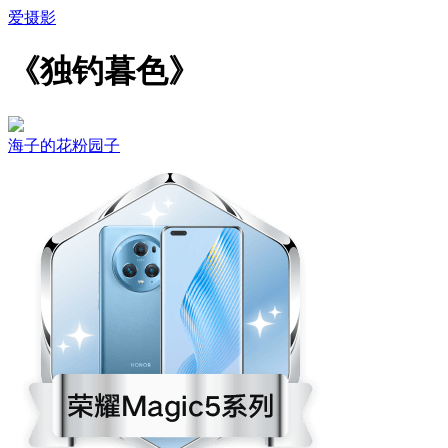
爱摄影
《独钓暮色》
海子的花粉园子