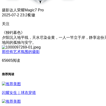
摄影达人
荣耀Magic7 Pro
2025-07-2 23:24
安徽
关注
《独钓暮色》
夕阳沉入地平线，天水尽染金黄，一人一竿立于岸，静享这份
地间的孤独与安宁。
那些有艺术氛围的摄影
65665阅读
推荐阅读
闪耀女生｜球衣穿搭