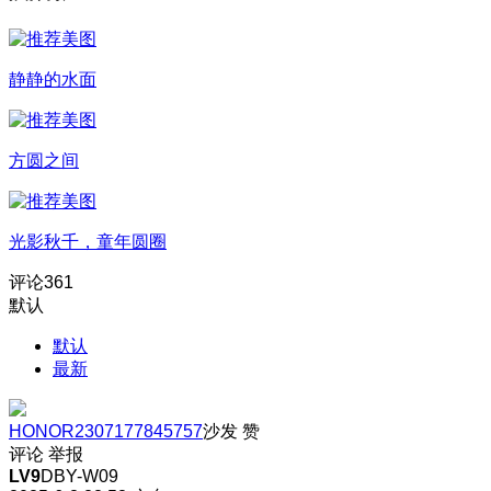
静静的水面
方圆之间
光影秋千，童年圆圈
评论
361
默认
默认
最新
HONOR2307177845757
沙发
赞
评论
举报
LV9
DBY-W09