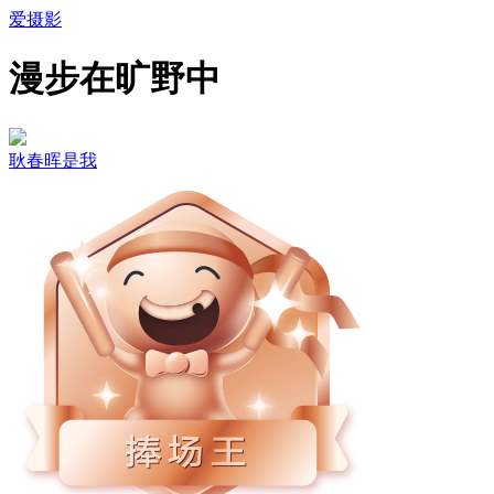
爱摄影
漫步在旷野中
耿春晖是我