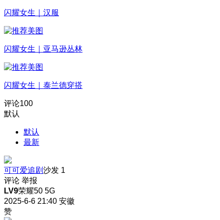
闪耀女生｜汉服
闪耀女生｜亚马逊丛林
闪耀女生｜泰兰德穿搭
评论
100
默认
默认
最新
可可爱追剧
沙发
1
评论
举报
LV9
荣耀50 5G
2025-6-6 21:40
安徽
赞