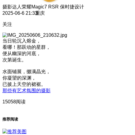
摄影达人
荣耀Magic7 RSR 保时捷设计
2025-06-6 21:33
重庆
关注
当日轮沉入熔金，
看哪！那跃动的星群，
便从幽深的河底，
次第诞生。
水面铺展，缀满晶光，
你凝望的深渊，
已披上天空的裙裾。
那些有艺术氛围的摄影
15058阅读
推荐阅读