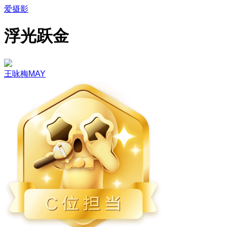
爱摄影
浮光跃金
王咏梅MAY