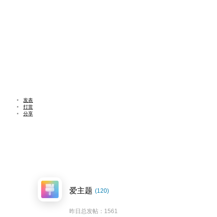
发表
打赏
分享
爱主题
(120)
昨日总发帖：1561