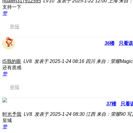
huafen317912595
LV10
发表于 2025-1-22 12:00
上海
来自：L
支持一下
赞
举报
36
楼
只看该
IS我的眼
LV8
发表于 2025-1-24 08:16
四川
来自：荣耀Magic7
还有质感
赞
举报
37
楼
只看
时光予我
LV8
发表于 2025-1-24 08:30
江西
来自：荣耀90 
皇城
赞