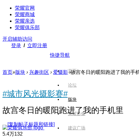
荣耀官网
荣耀商城
荣耀亲选
荣耀俱乐部
开启辅助访问
登录
/
立即注册
快捷导航
首页
首页
»
版块
›
兴趣街区
›
爱摄影
›
故宫冬日的暖阳跑进了我的手
论坛
#城市风光摄影赛#
版块
故宫冬日的暖阳跑进了我的手机里
荣耀影像
[复制帖子标题和链接]
建议广场
5.4万
132