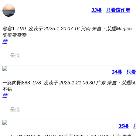
33
楼
只看该作者
睿睿1
LV9
发表于 2025-1-20 07:16
河南
来自：荣耀Magic5
赞赞赞赞赞
赞
举报
34
楼
只看
一路向阳888
LV8
发表于 2025-1-21 06:30
广东
来自：荣耀50 
不错
赞
举报
35
楼