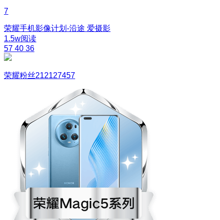
7
荣耀手机影像计划-沿途
爱摄影
1.5w阅读
57
40
36
荣耀粉丝212127457