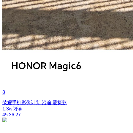
8
荣耀手机影像计划-沿途
爱摄影
1.3w阅读
45
36
27