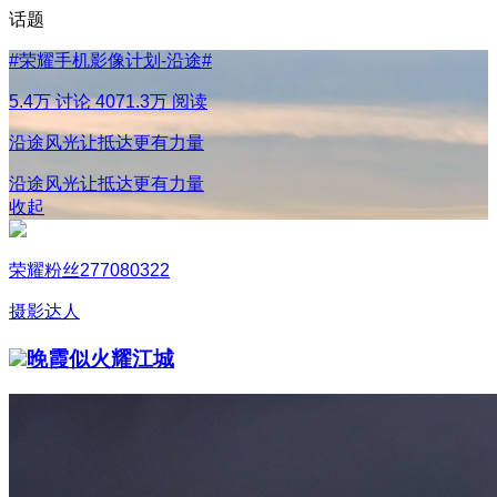
话题
#
荣耀手机影像计划-沿途
#
5.4万 讨论
4071.3万 阅读
沿途风光让抵达更有力量
沿途风光让抵达更有力量
收起
荣耀粉丝277080322
摄影达人
晚霞似火耀江城