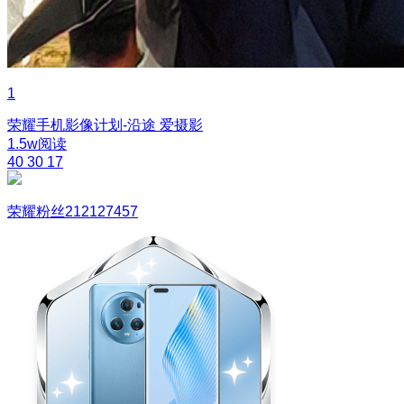
1
荣耀手机影像计划-沿途
爱摄影
1.5w阅读
40
30
17
荣耀粉丝212127457