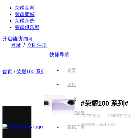
荣耀官网
荣耀商城
荣耀亲选
荣耀俱乐部
开启辅助访问
登录
/
立即注册
快捷导航
首页
首页
›
荣耀100 系列
论坛
版块
#荣耀100 系列#
荣耀影像
13.7万 讨论
5005.8万 阅读
随时随地，满分上镜！
建议广场