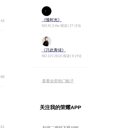
《慢时光》
43
NO.9
3.4w 阅读
27 讨论
色风主题
《只此青绿》
NO.10
2616 阅读
9 讨论
88
查看全部热门帖子
关注我的荣耀APP
61
扫描二维码下载APP