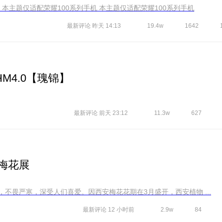
友情提醒： 本主题仅适配荣耀100系列手机 本主题仅适配荣耀100系列手机 本主题仅适配荣耀100系列手机
最新评论
昨天 14:13
19.4w
1642
-HM4.0【瑰锦】
最新评论
前天 23:12
11.3w
627
”梅花展
，不畏严寒，深受人们喜爱。因西安梅花花期在3月盛开，西安植物 ...
最新评论
12 小时前
2.9w
84