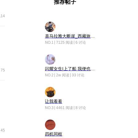
推荐帖子
114
喜马拉雅大断崖_西藏旅行日记
NO.1
7125 阅读
6 讨论
闪耀女生|上了船 我便也成了故事中的人
75
NO.2
2w 阅读
33 讨论
让我看看
NO.3
4461 阅读
8 讨论
45
四机同框