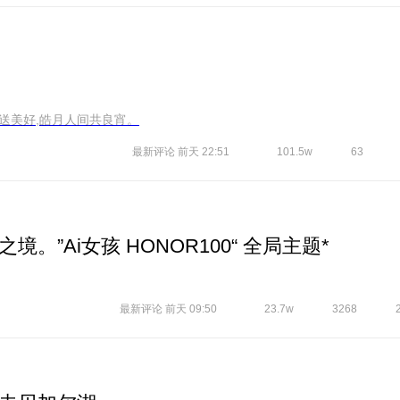
盏送美好,皓月人间共良宵。
最新评论
前天 22:51
101.5w
63
”Ai女孩 HONOR100“ 全局主题*
最新评论
前天 09:50
23.7w
3268