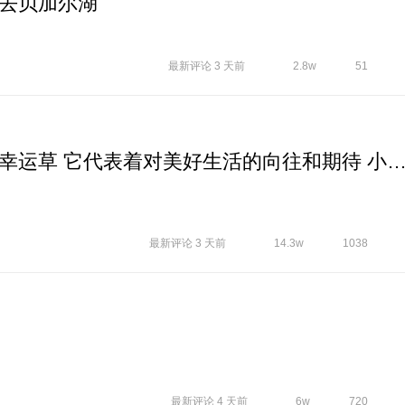
去贝加尔湖
最新评论
3 天前
2.8w
51
【爱主题】《四叶草》又名幸运草 它代表着对美好生活的向往和期待 小清新绿
最新评论
3 天前
14.3w
1038
最新评论
4 天前
6w
720