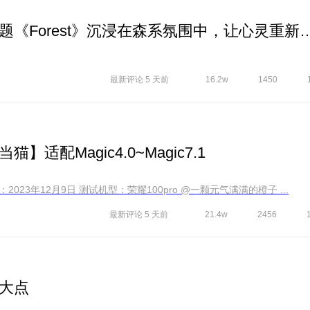
【爱主题】荣耀简约森系主题《Forest》沉浸在森系
最新评论
5 天前
16.2w
1450
配Magic4.0~Magic7.1
【主题信息】 主题名称 ：叮当猫 发布时间：2023年12月9日 测试机型：荣耀100pro @一颗元气满满的橙子 ...
最新评论
5 天前
21.4w
2456
大点