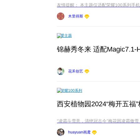
木里得斯
爱主题
锦赫秀冬来 适配Magic7.1
花禾创艺
荣耀100系列
西安植物园2024“梅开五福
“凌霜斗雪意，清绝冠古今”梅花因凌霜傲雪
huayuan画鸢