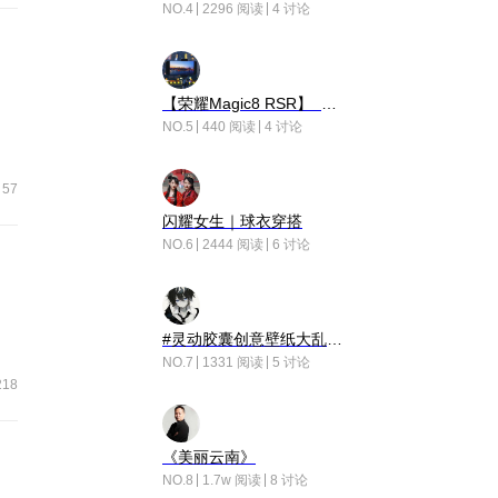
NO.4
2296 阅读
4 讨论
【荣耀Magic8 RSR】 穹影
NO.5
440 阅读
4 讨论
57
闪耀女生｜球衣穿搭
NO.6
2444 阅读
6 讨论
#灵动胶囊创意壁纸大乱斗#脑洞不限形式，灵感不分边界，体验追赛的快乐！
NO.7
1331 阅读
5 讨论
218
《美丽云南》
NO.8
1.7w 阅读
8 讨论