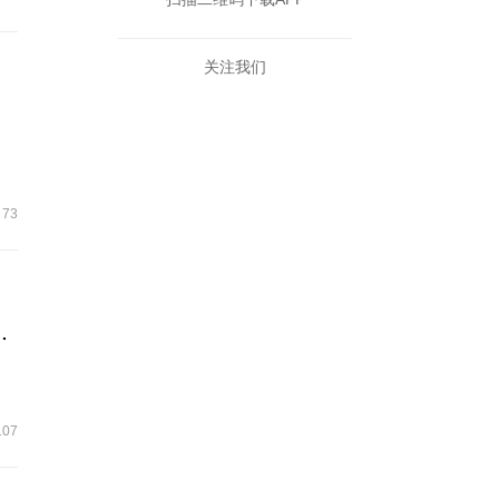
关注我们
73
杯敬故乡 一杯敬远方 全局主题
107