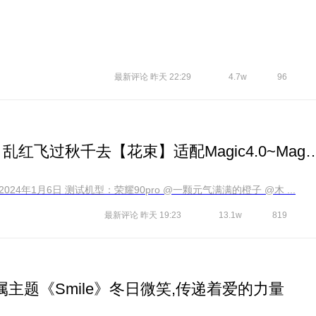
最新评论
昨天 22:29
4.7w
96
【爱主题】泪眼问花花不语 乱红飞过秋千去【花束】适配Mag
【主题信息】 主题名称 ：花束 发布时间：2024年1月6日 测试机型：荣耀90pro @一颗元气满满的橙子 @木 ...
最新评论
昨天 19:23
13.1w
819
属主题《Smile》冬日微笑,传递着爱的力量