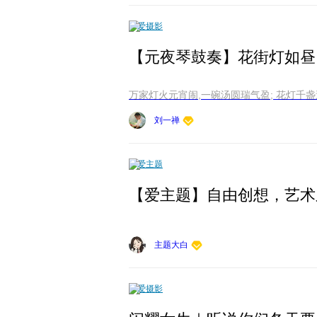
爱摄影
【元夜琴鼓奏】花街灯如昼
万家灯火元宵闹,一碗汤圆瑞气盈; 花灯千
刘一禅
爱主题
【爱主题】自由创想，艺术之境。
主题大白
爱摄影