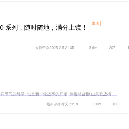
置顶
0 系列，随时随地，满分上镜！
最新评论 2025-2-5 21:35
5.6w
207
途径春夏秋冬,阅尽世间繁华; 大寒节,是二十四节气的终章, 也是新一轮故事的开场; 岸容将舒柳,山意欲放梅, ...
最新评论
昨天 23:19
3.8w
83