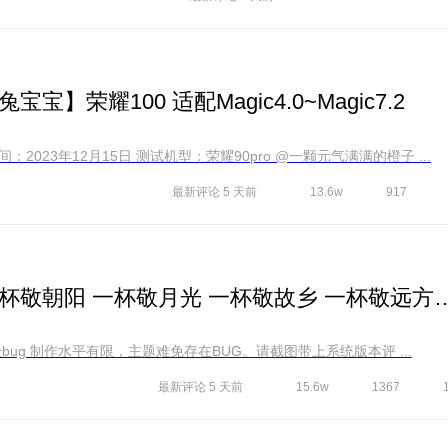
荣耀100 适配Magic4.0~Magic7.2
【主题信息】 主题名称 ：兔兔宝宝 发布时间：2023年12月15日 测试机型：荣耀90pro @一颗元气满满的橙子 ...
最新评论
5 天前
13.6w
917
【爱主题】《茶言茶语》一杯敬朝阳 一杯敬月光 一
全新 荣耀新系统新框架 全局主题 修复 已经bug 制作水平有限，主题难免存在BUG。请截图带上系统版本评 ...
最新评论
5 天前
15.6w
1367