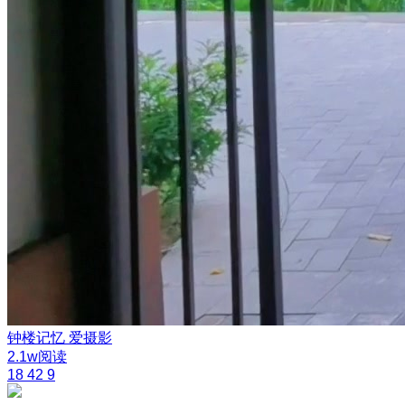
钟楼记忆
爱摄影
2.1w阅读
18
42
9