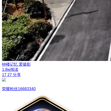
钟楼记忆
爱摄影
1.8w阅读
17
27
分享
荣耀粉丝16683340