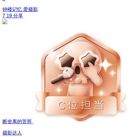
钟楼记忆
爱摄影
7
19
分享
断舍离的苦荞
摄影达人