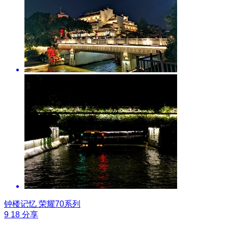
钟楼记忆
荣耀70系列
9
18
分享