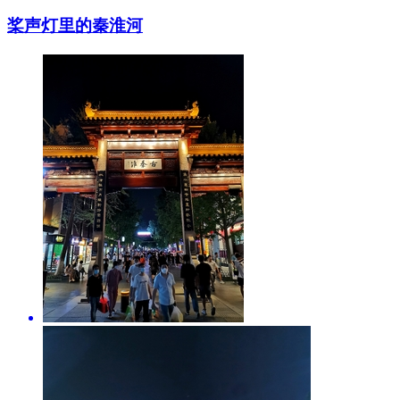
桨声灯里的秦淮河