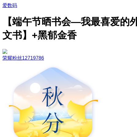
爱数码
【端午节晒书会—我最喜爱的
文书】+黑郁金香
荣耀粉丝12719786