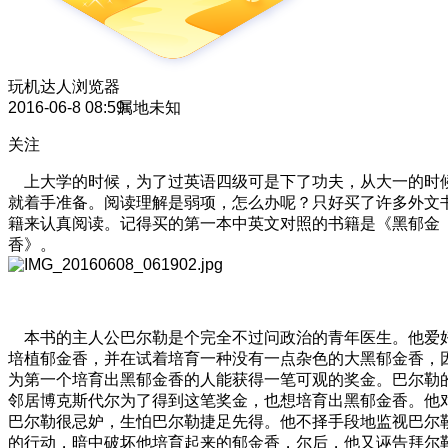
玩机达人
浏览器
2016-06-8 08:59
属地未知
关注
上大学的时候，为了过英语四级可是下了功夫，从大一的时
就着手准备。阅读理解是弱项，怎么办呢？只好买了许多外文
籍来认真阅读。记得买的第一本中英文对照的书籍是《黑郁金
香》。
本书的主人公巴尔勒是个完全不过问政治的青年医生。他爱
培植郁金香，并在试着培育一种没有一点杂色的大黑郁金香，
为第一个培育出黑郁金香的人能获得一笔可观的奖金。巴尔勒
邻居博克斯代尔为了得到这笔奖金，也想培育出黑郁金香。他
巴尔勒很忌妒，生怕巴尔勒捷足先得。他不择手段地监视巴尔
的行动，暗中破坏他培育起来的郁金香，尔后，他又诬告拜尔