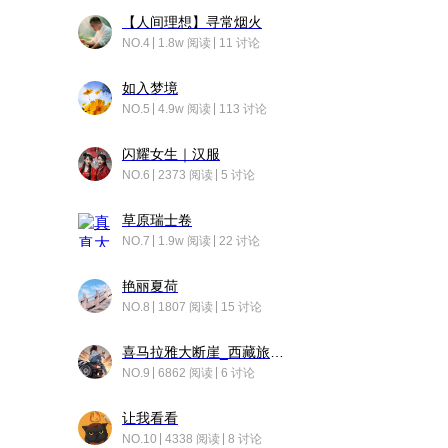
【人间理想】寻常烟火
NO.4
1.8w 阅读
11 讨论
如入梦境
NO.5
4.9w 阅读
113 讨论
闪耀女生｜汉服
NO.6
2373 阅读
5 讨论
草原瑞士卷
NO.7
1.9w 阅读
22 讨论
艳丽夏荷
NO.8
1807 阅读
15 讨论
喜马拉雅大断崖_西藏旅行日记
NO.9
6862 阅读
6 讨论
让我看看
NO.10
4338 阅读
8 讨论