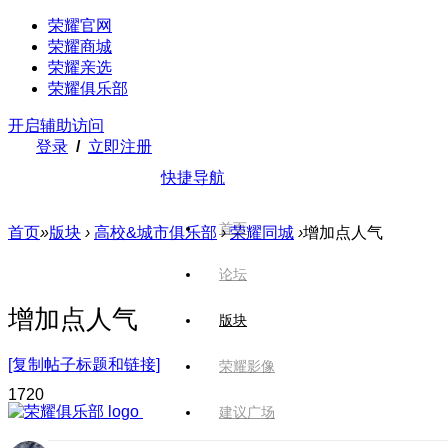
荣耀官网
荣耀商城
荣耀亲选
荣耀俱乐部
开启辅助访问
登录
/
立即注册
快捷导航
首页
首页
»
版块
›
高校&城市俱乐部
›
荣耀同城
›
增加点人气
论坛
增加点人气
版块
[复制帖子标题和链接]
荣耀影像
172
0
建议广场