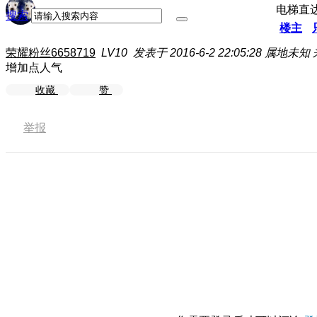
电梯直
搜索
楼主
荣耀粉丝6658719
LV10
发表于 2016-6-2 22:05:28
属地未知
增加点人气
收藏
赞
举报