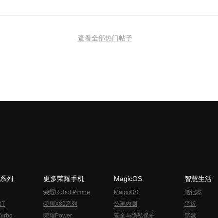
查看全部热门帖子
N系列
更多荣耀手机
MagicOS
智慧生活
荣耀Robot Phone
MagicOS
笔记本
RT
荣耀X80系列
公测内测
平板
urbo
荣耀Power
安全与隐私保护
穿戴