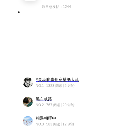
昨日总发帖：1244
#灵动胶囊创意壁纸大乱斗#脑洞不限形式，灵感不分边界，体验追赛的快乐！
NO.1
1323 阅读
5 讨论
黑白歧路
NO.2
767 阅读
29 讨论
相遇朝晖中
NO.3
583 阅读
12 讨论