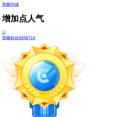
荣耀同城
增加点人气
荣耀粉丝6658719