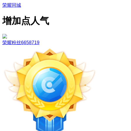
荣耀同城
增加点人气
荣耀粉丝6658719