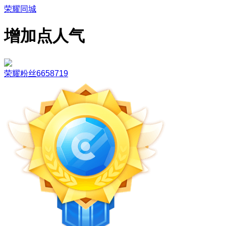
荣耀同城
增加点人气
荣耀粉丝6658719