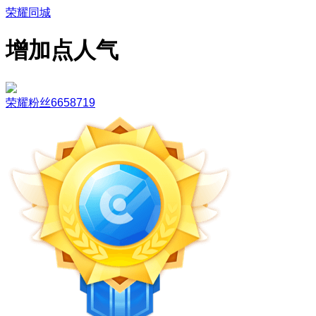
荣耀同城
增加点人气
荣耀粉丝6658719