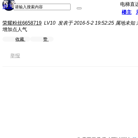
电梯直
搜索
楼主
荣耀粉丝6658719
LV10
发表于 2016-5-2 19:52:25
属地未知
增加点人气
收藏
赞
举报