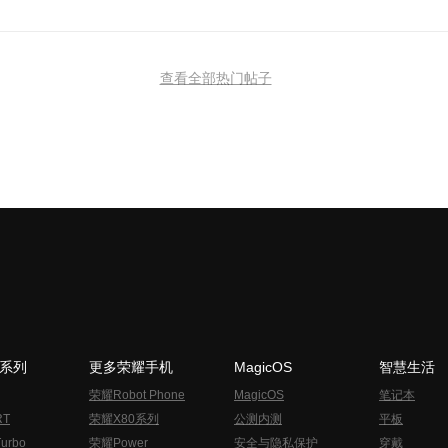
查看全部热门帖子
N系列
更多荣耀手机
MagicOS
智慧生活
荣耀Robot Phone
MagicOS
笔记本
RT
荣耀X80系列
公测内测
平板
urbo
荣耀Power
安全与隐私保护
穿戴