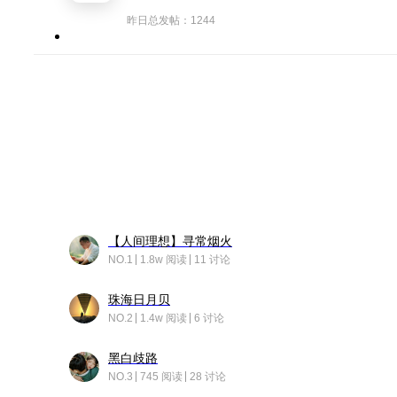
昨日总发帖：1244
【人间理想】寻常烟火
NO.1
1.8w 阅读
11 讨论
珠海日月贝
NO.2
1.4w 阅读
6 讨论
黑白歧路
NO.3
745 阅读
28 讨论