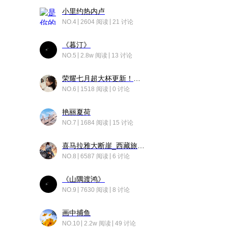
小里约热内卢
NO.4
2604 阅读
21 讨论
《暮汀》
NO.5
2.8w 阅读
13 讨论
荣耀七月超大杯更新！后台堆叠动画太丝滑！
NO.6
1518 阅读
0 讨论
艳丽夏荷
NO.7
1684 阅读
15 讨论
喜马拉雅大断崖_西藏旅行日记
NO.8
6587 阅读
6 讨论
《山隅渡鸿》
NO.9
7630 阅读
8 讨论
画中捕鱼
NO.10
2.2w 阅读
49 讨论