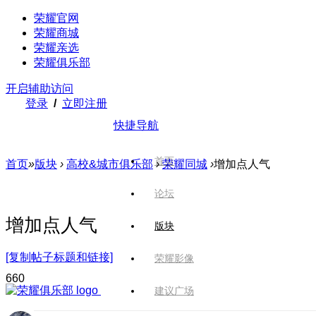
荣耀官网
荣耀商城
荣耀亲选
荣耀俱乐部
开启辅助访问
登录
/
立即注册
快捷导航
首页
首页
»
版块
›
高校&城市俱乐部
›
荣耀同城
›
增加点人气
论坛
增加点人气
版块
[复制帖子标题和链接]
荣耀影像
66
0
建议广场