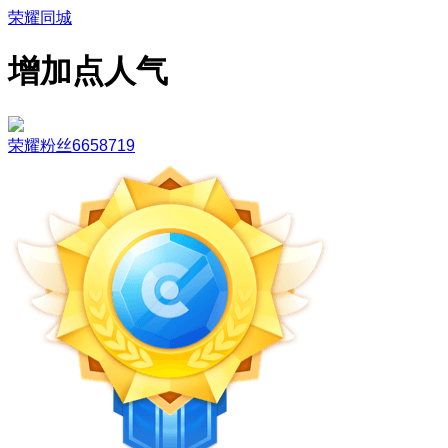
荣耀同城
增加点人气
荣耀粉丝6658719