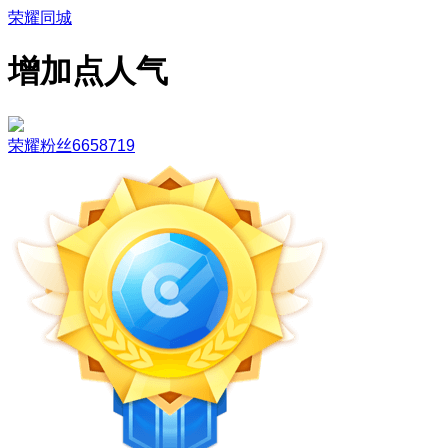
荣耀同城
增加点人气
荣耀粉丝6658719