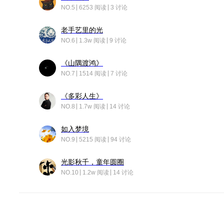
NO.5
6253 阅读
3 讨论
老手艺里的光
NO.6
1.3w 阅读
9 讨论
《山隅渡鸿》
NO.7
1514 阅读
7 讨论
《多彩人生》
NO.8
1.7w 阅读
14 讨论
如入梦境
NO.9
5215 阅读
94 讨论
光影秋千，童年圆圈
NO.10
1.2w 阅读
14 讨论