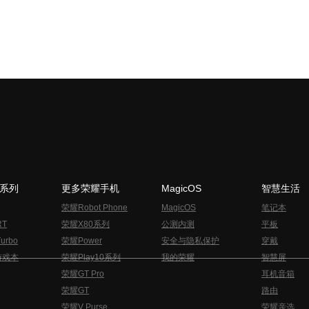
N系列
更多荣耀手机
MagicOS
智慧生活
荣耀Robot Phone
MagicOS
笔记本
RT
荣耀X80系列
公测内测
平板
urbo
荣耀Power
安全与隐私保护
穿戴
游戏本
荣耀Play10系列
我的荣耀
智慧屏
荣耀GT Pro
耳机音箱
荣耀GT
路由
荣耀V Purse
荣耀亲选