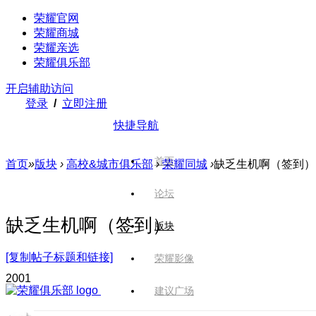
荣耀官网
荣耀商城
荣耀亲选
荣耀俱乐部
开启辅助访问
登录
/
立即注册
快捷导航
首页
首页
»
版块
›
高校&城市俱乐部
›
荣耀同城
›
缺乏生机啊（签到）
论坛
缺乏生机啊（签到）
版块
[复制帖子标题和链接]
荣耀影像
200
1
建议广场