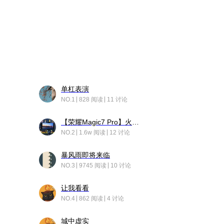
单杠表演
NO.1
828 阅读
11 讨论
【荣耀Magic7 Pro】火舞惊鸿
NO.2
1.6w 阅读
12 讨论
暴风雨即将来临
NO.3
9745 阅读
10 讨论
让我看看
NO.4
862 阅读
4 讨论
城中虚实