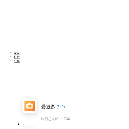
发表
打赏
分享
爱摄影
(540)
昨日总发帖：1736