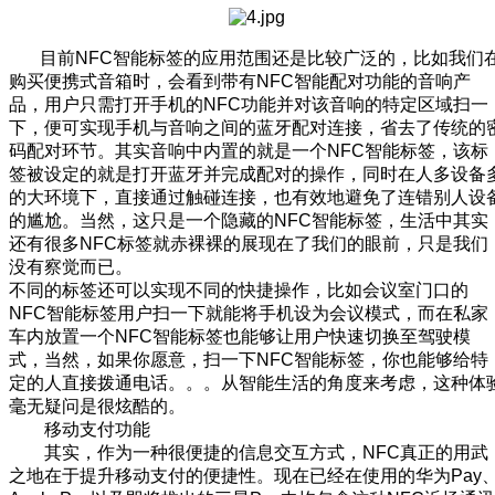
目前NFC智能标签的应用范围还是比较广泛的，比如我们
购买便携式音箱时，会看到带有NFC智能配对功能的音响产
品，用户只需打开手机的NFC功能并对该音响的特定区域扫一
下，便可实现手机与音响之间的蓝牙配对连接，省去了传统的
码配对环节。其实音响中内置的就是一个NFC智能标签，该标
签被设定的就是打开蓝牙并完成配对的操作，同时在人多设备
的大环境下，直接通过触碰连接，也有效地避免了连错别人设
的尴尬。当然，这只是一个隐藏的NFC智能标签，生活中其实
还有很多NFC标签就赤裸裸的展现在了我们的眼前，只是我们
没有察觉而已。
不同的标签还可以实现不同的快捷操作，比如会议室门口的
NFC智能标签用户扫一下就能将手机设为会议模式，而在私家
车内放置一个NFC智能标签也能够让用户快速切换至驾驶模
式，当然，如果你愿意，扫一下NFC智能标签，你也能够给特
定的人直接拨通电话。。。从智能生活的角度来考虑，这种体
毫无疑问是很炫酷的。
移动支付功能
其实，作为一种很便捷的信息交互方式，NFC真正的用武
之地在于提升移动支付的便捷性。现在已经在使用的华为Pay