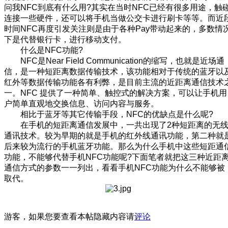
问我NFC到底有什么用?其实在当时NFC已经有很多用途，触
连接一些硬件，还可以将手机当做公交卡进行刷卡等等。而近
时间NFC再度引发关注则是由于各种Pay带动起来的，多数情
下是代替银行卡，进行移动支付。
什么是NFC功能?
NFC是Near Field Communication的缩写，也就是近场通
信，是一种短距离数据传输技术，该功能相对于传统的蓝牙以
红外等数据传输功能各有利弊，是目前主流的近距离通信技术
一。NFC 提供了一种简单、触控式的解决方案，可以让手机用
户简单直观地交换信息、访问内容与服务。
相比于蓝牙等其它传输手段，NFC的优缺点是什么呢?
在手机的短距离通信发展中，一共出现了2种短距离的无
通讯技术。较为早期的就是手机的红外线通讯功能，第二种就
后来较为流行的手机蓝牙功能。那么为什么手机中这些短距通
功能，不能够代替手机NFC功能呢?下面笔者就把这三种近距
通信方式的参数一一列出，看看手机NFC功能为什么不能够被
取代。
游客，如果您要查看本帖隐藏内容请
评论