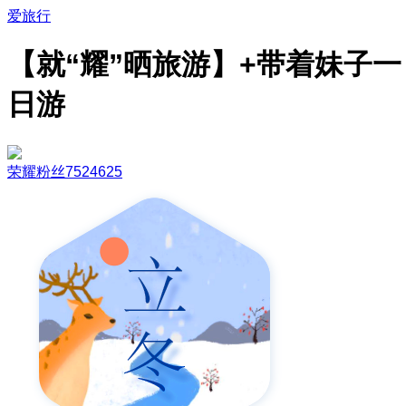
爱旅行
【就“耀”晒旅游】+带着妹子一
日游
荣耀粉丝7524625