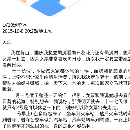
LV10
浏览器
2015-10-8 20:25
属地未知
关注
我在黄山，国庆我想去蜀源看向日葵花海还有蜀源村，想
女票一起去，因为女票非常喜欢向日葵，所以我一定要去带她
看向日葵。
十一长假，本应该大家都休息的时候，而我却是最累的
候，上学不想让家里给我生活费，所以我决定放弃十一假期，
帮别人拍婚礼赚钱，拍一天下来非常的累，每次回家立马就可
睡着。
十月一号做了整整一天的活，很累，女票和我说她想去看
日葵的花海，特别想去，我说好，那我明天就去，十一七天假
就只有2号是可以休息一下的，刚好可以陪女票出去走走。
二号早上6点多就起来了，坐车到火车站，然后火车站转
到岩寺，岩寺公交车做到汽车站，汽车站转车到蜀源。一路上
了四趟车才到达目的地，真的是很不容易啊 。