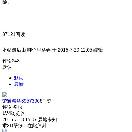
除。
87121阅读
本帖最后由 啷个里格弄 于 2015-7-20 12:05 编辑
评论
248
默认
默认
最新
荣耀粉丝8957396
6F
赞
评论
举报
LV4
浏览器
2015-7-18 15:07
属地未知
求3D壁纸，在此拜谢