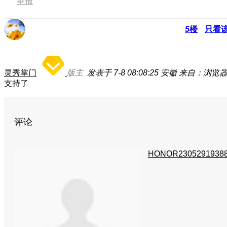
举报
5
楼
只看
灵秀掌门
版主
发表于 7-8 08:08:25
安徽
来自：浏览
支持了
评论
HONOR2305291938