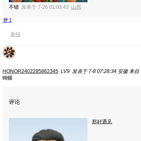
不错
发表于 7-26 01:03:43
山西
赞
1
举报
HONOR2402285862345
LV9
发表于 7-8 07:28:34
安徽
来自
蝴蝶
评论
郑好遇见