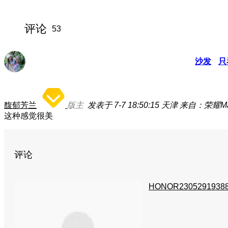
评论
53
沙发
只
馥郁芳兰
版主
发表于 7-7 18:50:15
天津
来自：荣耀Mag
这种感觉很美
评论
HONOR2305291938