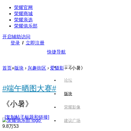
荣耀官网
荣耀商城
荣耀亲选
荣耀俱乐部
开启辅助访问
登录
/
立即注册
快捷导航
首页
首页
»
版块
›
兴趣街区
›
爱摄影
›
《小暑》
论坛
#端午晒图大赛#
版块
《小暑》
荣耀影像
[复制帖子标题和链接]
建议广场
9.8万
53