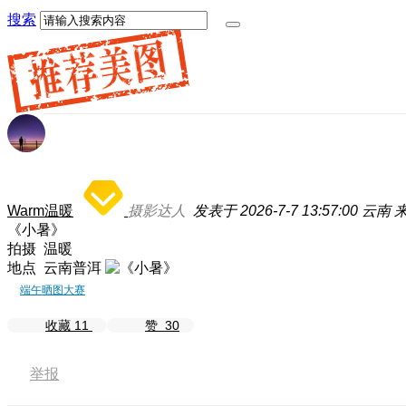
搜索
Warm温暖
摄影达人
发表于 2026-7-7 13:57:00
云南
来
《小暑》
拍摄 温暖
地点 云南普洱
端午晒图大赛
收藏
11
赞
30
举报