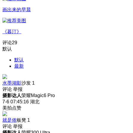
画出来的早晨
《暮汀》
评论
29
默认
默认
最新
水墨湖影
沙发
1
评论
举报
摄影达人
荣耀Magic6 Pro
7-6 07:45:16
湖北
美拍点赞
就是侬
板凳
1
评论
举报
摄影达人
荣耀300 Ultra