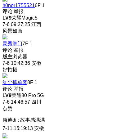
h0nor1755521
6F
1
评论
举报
LV9
荣耀Magic5
7-6 09:27:25
江西
风景如画
灵秀掌门
7F
1
评论
举报
版主
浏览器
7-6 10:42:36
安徽
好拍摄
红尘孤单客
8F
1
评论
举报
LV9
荣耀80 Pro 5G
7-6 14:46:57
四川
点赞
康迪di
:
故事感满满
7-11 15:19:13
安徽