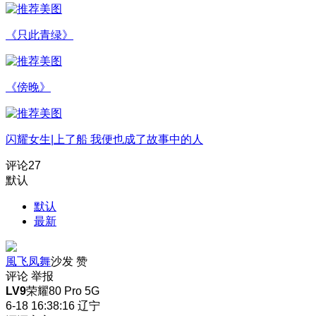
《只此青绿》
《傍晚》
闪耀女生|上了船 我便也成了故事中的人
评论
27
默认
默认
最新
風飞凤舞
沙发
赞
评论
举报
LV9
荣耀80 Pro 5G
6-18 16:38:16
辽宁