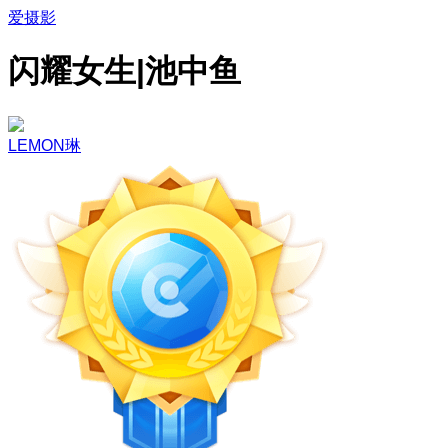
爱摄影
闪耀女生|池中鱼
LEMON琳