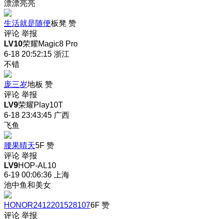
漂漂亮亮
生活就是随便
板凳
赞
评论
举报
LV10
荣耀Magic8 Pro
6-18 20:52:15
浙江
不错
庞三岁
地板
赞
评论
举报
LV9
荣耀Play10T
6-18 23:43:45
广西
飞鱼
腰果晴天
5F
赞
评论
举报
LV9
HOP-AL10
6-19 00:06:36
上海
池中鱼和美女
HONOR2412201528107
6F
赞
评论
举报