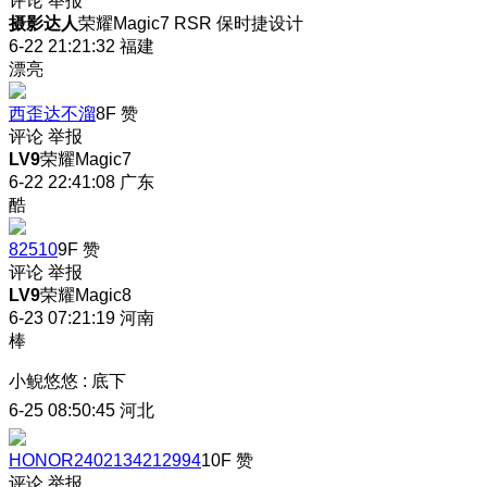
评论
举报
摄影达人
荣耀Magic7 RSR 保时捷设计
6-22 21:21:32
福建
漂亮
西歪达不溜
8F
赞
评论
举报
LV9
荣耀Magic7
6-22 22:41:08
广东
酷
82510
9F
赞
评论
举报
LV9
荣耀Magic8
6-23 07:21:19
河南
棒
小鲵悠悠
:
底下
6-25 08:50:45
河北
HONOR2402134212994
10F
赞
评论
举报