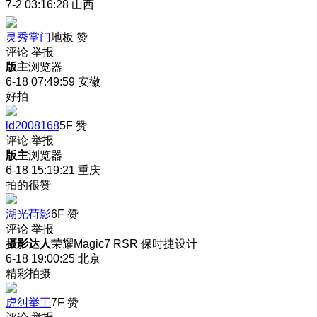
7-2 03:16:28
山西
灵秀掌门
地板
赞
评论
举报
版主
浏览器
6-18 07:49:59
安徽
好拍
ld2008168
5F
赞
评论
举报
版主
浏览器
6-18 15:19:21
重庆
拍的很赞
湖光荷影
6F
赞
评论
举报
摄影达人
荣耀Magic7 RSR 保时捷设计
6-18 19:00:25
北京
精彩拍摄
虎纠举工
7F
赞