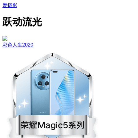
爱摄影
跃动流光
彩色人生2020