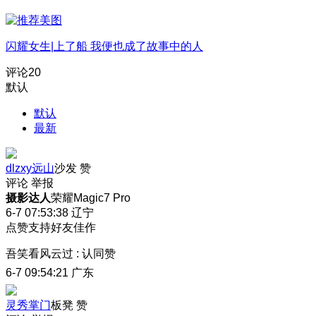
闪耀女生|上了船 我便也成了故事中的人
评论
20
默认
默认
最新
dlzxy远山
沙发
赞
评论
举报
摄影达人
荣耀Magic7 Pro
6-7 07:53:38
辽宁
点赞支持好友佳作
吾笑看风云过
:
认同赞
6-7 09:54:21
广东
灵秀掌门
板凳
赞