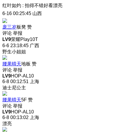
红叶如灼
:
拍得不错好看漂亮
6-16 00:25:45
山西
庞三岁
板凳
赞
评论
举报
LV9
荣耀Play10T
6-6 23:18:45
广西
野生小姐姐
腰果晴天
地板
赞
评论
举报
LV9
HOP-AL10
6-8 00:12:51
上海
迪士尼公主
腰果晴天
5F
赞
评论
举报
LV9
HOP-AL10
6-8 00:13:02
上海
漂亮