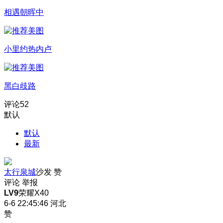
相遇朝晖中
小里约热内卢
黑白歧路
评论
52
默认
默认
最新
太行泉城
沙发
赞
评论
举报
LV9
荣耀X40
6-6 22:45:46
河北
赞