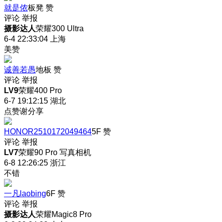
就是侬
板凳
赞
评论
举报
摄影达人
荣耀300 Ultra
6-4 22:33:04
上海
美赞
诚善若愚
地板
赞
评论
举报
LV9
荣耀400 Pro
6-7 19:12:15
湖北
点赞谢分享
HONOR2510172049464
5F
赞
评论
举报
LV7
荣耀90 Pro 写真相机
6-8 12:26:25
浙江
不错
一凡laobing
6F
赞
评论
举报
摄影达人
荣耀Magic8 Pro