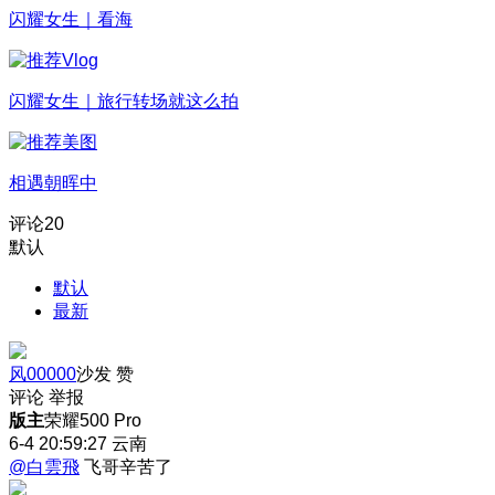
闪耀女生｜看海
闪耀女生｜旅行转场就这么拍
相遇朝晖中
评论
20
默认
默认
最新
风00000
沙发
赞
评论
举报
版主
荣耀500 Pro
6-4 20:59:27
云南
@白雲飛
飞哥辛苦了