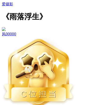
爱摄影
《雨落浮生》
风00000