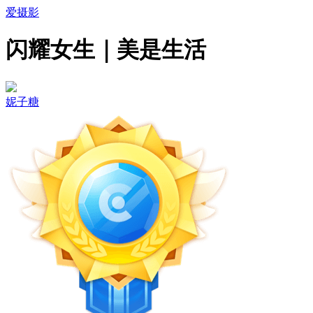
爱摄影
闪耀女生｜美是生活
妮子糖