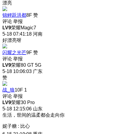
漂亮
锦鲤跃洪都
8F
赞
评论
举报
LV9
荣耀Magic7
5-18 07:41:18
河南
好漂亮呀
闪耀之光芒
9F
赞
评论
举报
LV9
荣耀80 GT 5G
5-18 10:06:03
广东
赞
战_狼
10F
1
评论
举报
LV9
荣耀30 Pro
5-18 12:15:06
山东
生活，世间的温柔都会走向你
妮子糖
:
比心