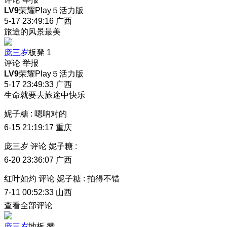
LV9
荣耀Play５活力版
5-17 23:49:16
广西
旅途的风景最美
庞三岁
板凳
1
评论
举报
LV9
荣耀Play５活力版
5-17 23:49:33
广西
生命就要去旅途中快乐
妮子糖
:
嗯呐对的
6-15 21:19:17
重庆
庞三岁
评论
妮子糖
:
6-20 23:36:07
广西
红叶如灼
评论
妮子糖
:
拍得不错
7-11 00:52:33
山西
查看全部评论
庞三岁
地板
赞