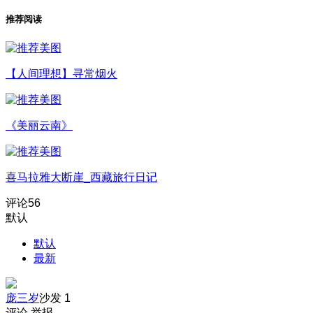
推荐阅读
【人间理想】寻常烟火
《美丽云南》
喜马拉雅大断崖_西藏旅行日记
评论
56
默认
默认
最新
庞三岁
沙发
1
评论
举报