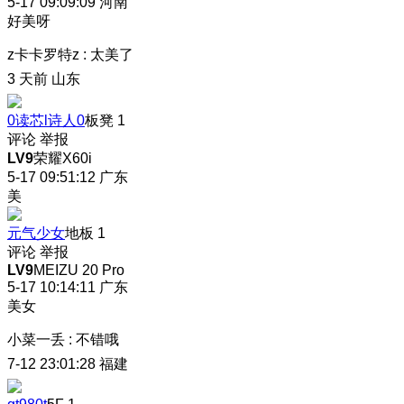
5-17 09:09:09
河南
好美呀
z卡卡罗特z
:
太美了
3 天前
山东
0读芯l诗人0
板凳
1
评论
举报
LV9
荣耀X60i
5-17 09:51:12
广东
美
元气少女
地板
1
评论
举报
LV9
MEIZU 20 Pro
5-17 10:14:11
广东
美女
小菜一丢
:
不错哦
7-12 23:01:28
福建