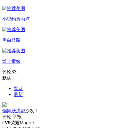
小里约热内卢
黑白歧路
滩上童嬉
评论
33
默认
默认
最新
锦鲤跃洪都
沙发
1
评论
举报
LV9
荣耀Magic7