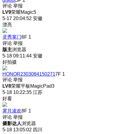
gt980t
5F
1
评论
举报
LV9
荣耀Magic5
5-17 20:04:52
安徽
漂亮
灵秀掌门
6F
1
评论
举报
版主
浏览器
5-18 09:11:44
安徽
好拍摄
HONOR2303084150271
7F
1
评论
举报
LV8
荣耀平板MagicPad3
5-18 10:22:35
江苏
好看
霁月凌欢
8F
1
评论
举报
摄影达人
浏览器
5-18 13:05:02
四川