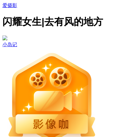
爱摄影
闪耀女生|去有风的地方
小岛记