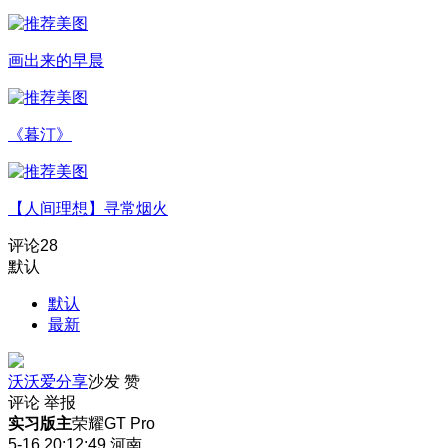
画出来的早晨
《暮汀》
【人间理想】寻常烟火
评论
28
默认
默认
最新
沃沃爱分享
沙发
赞
评论
举报
实习版主
荣耀GT Pro
5-16 20:12:49
河南