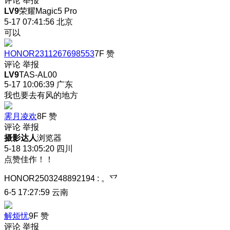
评论
举报
LV9
荣耀Magic5 Pro
5-17 07:41:56
北京
可以
HONOR2311267698553
7F
赞
评论
举报
LV9
TAS-AL00
5-17 10:06:39
广东
我也要去有风的地方
霁月凌欢
8F
赞
评论
举报
摄影达人
浏览器
5-18 13:05:20
四川
点赞佳作！！
HONOR2503248892194
:
。乊
6-5 17:27:59
云南
解烦忧
9F
赞
评论
举报