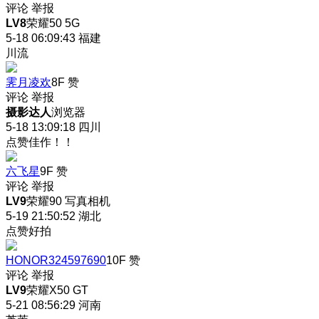
评论
举报
LV8
荣耀50 5G
5-18 06:09:43
福建
川流
霁月凌欢
8F
赞
评论
举报
摄影达人
浏览器
5-18 13:09:18
四川
点赞佳作！！
六飞星
9F
赞
评论
举报
LV9
荣耀90 写真相机
5-19 21:50:52
湖北
点赞好拍
HONOR324597690
10F
赞
评论
举报
LV9
荣耀X50 GT
5-21 08:56:29
河南