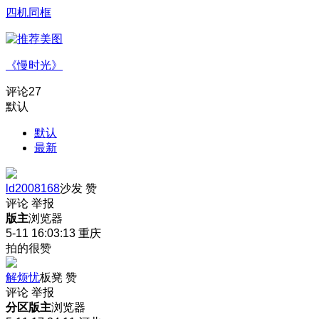
四机同框
《慢时光》
评论
27
默认
默认
最新
ld2008168
沙发
赞
评论
举报
版主
浏览器
5-11 16:03:13
重庆
拍的很赞
解烦忧
板凳
赞
评论
举报
分区版主
浏览器