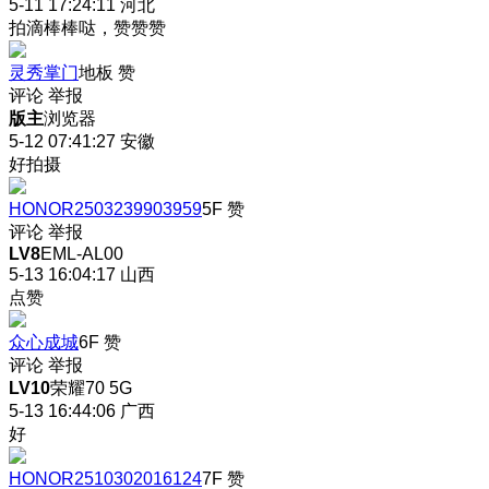
5-11 17:24:11
河北
拍滴棒棒哒，赞赞赞
灵秀掌门
地板
赞
评论
举报
版主
浏览器
5-12 07:41:27
安徽
好拍摄
HONOR2503239903959
5F
赞
评论
举报
LV8
EML-AL00
5-13 16:04:17
山西
点赞
众心成城
6F
赞
评论
举报
LV10
荣耀70 5G
5-13 16:44:06
广西
好
HONOR2510302016124
7F
赞