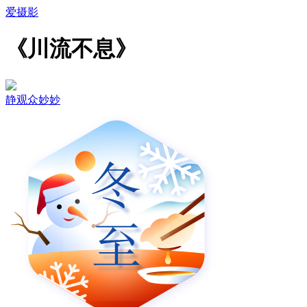
爱摄影
《川流不息》
静观众妙妙