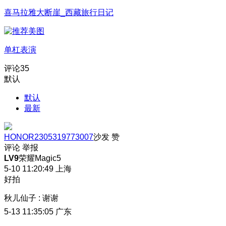
喜马拉雅大断崖_西藏旅行日记
单杠表演
评论
35
默认
默认
最新
HONOR2305319773007
沙发
赞
评论
举报
LV9
荣耀Magic5
5-10 11:20:49
上海
好拍
秋儿仙子
:
谢谢
5-13 11:35:05
广东