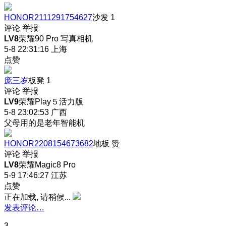
HONOR2111291754627
沙发
1
评论
举报
LV8
荣耀90 Pro 写真相机
5-8 22:31:16
上海
点赞
庞三岁
板凳
1
评论
举报
LV9
荣耀Play５活力版
5-8 23:02:53
广西
父母用的是老年智能机
HONOR2208154673682
地板
赞
评论
举报
LV8
荣耀Magic8 Pro
5-9 17:46:27
江苏
点赞
正在加载, 请稍候...
发表评论…
3