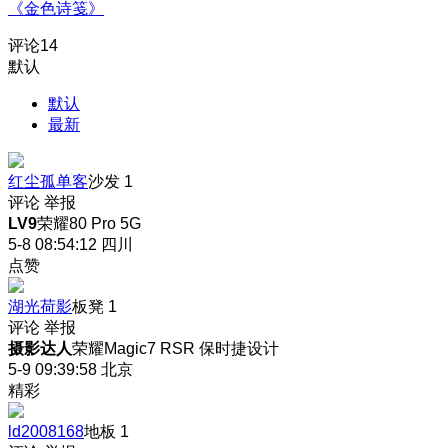
《金色诗笺》
评论
14
默认
默认
最新
红尘孤单客
沙发
1
评论
举报
LV9
荣耀80 Pro 5G
5-8 08:54:12
四川
点赞
湖光荷影
板凳
1
评论
举报
摄影达人
荣耀Magic7 RSR 保时捷设计
5-9 09:39:58
北京
精彩
ld2008168
地板
1