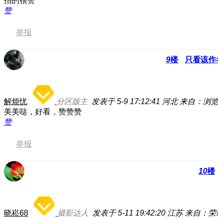
拍的很赞
赞
举报
9
楼
只看该作
解烦忧
分区版主
发表于 5-9 17:12:41
河北
来自：浏
美美哒，好看，赞赞赞
赞
举报
10
楼
晓崧68
摄影达人
发表于 5-11 19:42:20
江苏
来自：荣耀M