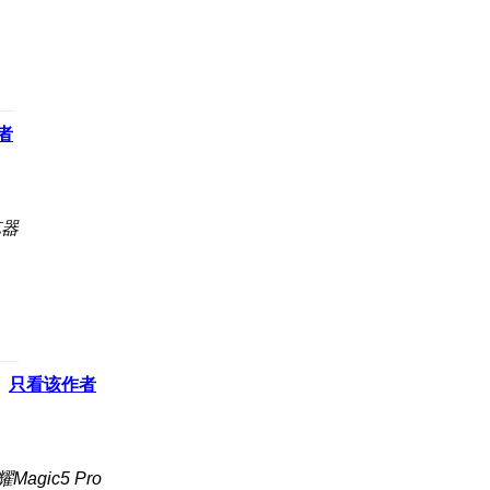
者
览器
只看该作者
agic5 Pro