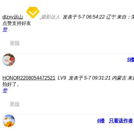
dlzxy远山
摄影达人
发表于 5-7 06:54:22
辽宁
来自：荣耀
点赞支持好友
赞
举报
5
HONOR2208054472521
LV9
发表于 5-7 09:31:21
内蒙古
来
拍好了。
赞
举报
6
楼
只看该作者