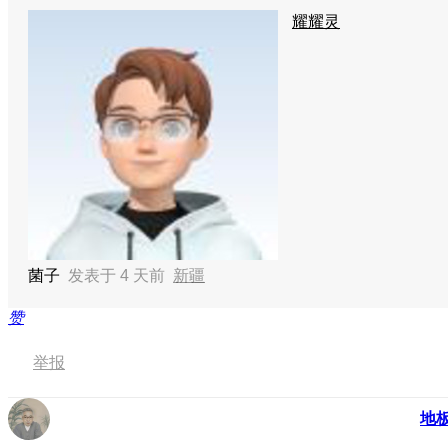
耀耀灵
菌子
发表于
4 天前
新疆
赞
举报
地