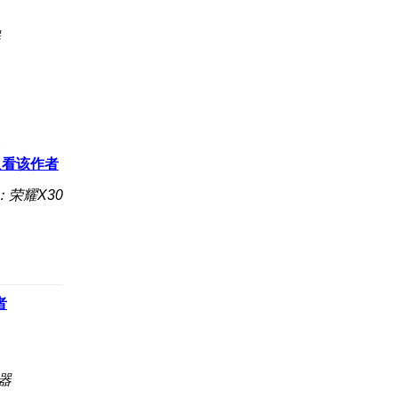
器
只看该作者
：荣耀X30
者
器