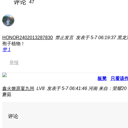
评论
47
HONOR2402013287830
禁止发言
发表于 5-7 06:19:37
黑龙
孢子植物！
赞
1
举报
板凳
只看该
鑫火燎原宴九州
LV8
发表于 5-7 06:41:46
河南
来自：荣耀20 
蘑菇
评论