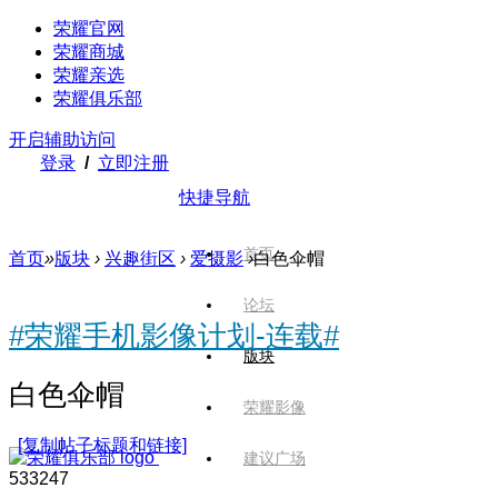
荣耀官网
荣耀商城
荣耀亲选
荣耀俱乐部
开启辅助访问
登录
/
立即注册
快捷导航
首页
首页
»
版块
›
兴趣街区
›
爱摄影
›
白色伞帽
论坛
#荣耀手机影像计划-连载#
版块
白色伞帽
荣耀影像
[复制帖子标题和链接]
建议广场
5332
47