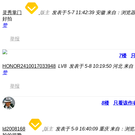
灵秀掌门
版主
发表于 5-7 11:42:39
安徽
来自：浏览
好拍
赞
举报
7
楼
HONOR2410017033948
LV8
发表于 5-8 10:19:50
河北
来自
赞
举报
8
楼
只看该作
ld2008168
版主
发表于 5-9 16:40:09
重庆
来自：浏览