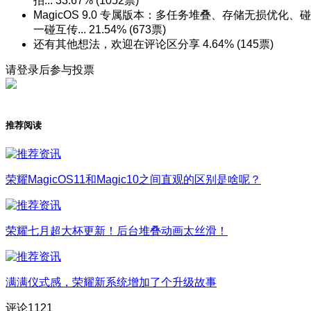
拍...
33.67%
(1052票)
MagicOS 9.0 专属版本：多任务堆叠、存储无损优化、碰
一碰互传...
21.54%
(673票)
还有其他想法，欢迎在评论区分享
4.64%
(145票)
请登录后参与投票
推荐阅读
荣耀MagicOS11和Magic10之间直观的区别是啥呢？
荣耀七月超大杯更新！后台堆叠动画太丝滑！
满满仪式感，荣耀新系统增加了个升级故事
评论
1121