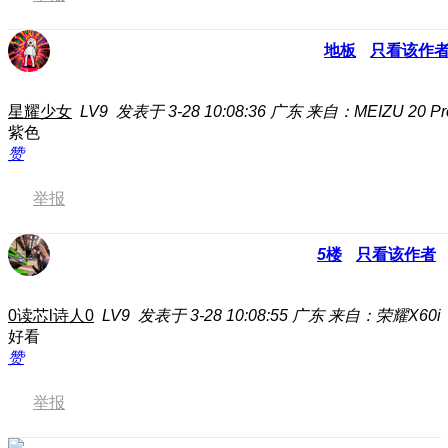
地板
只看该作
星耀少女
LV9
发表于 3-28 10:08:36
广东
来自：MEIZU 20 Pr
紫色
赞
举报
5
楼
只看该作者
0读芯l诗人0
LV9
发表于 3-28 10:08:55
广东
来自：荣耀X60i
好看
赞
举报