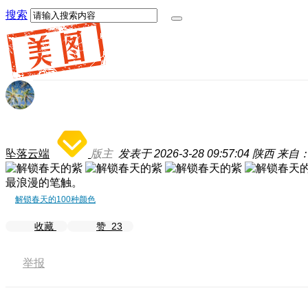
搜索
坠落云端
版主
发表于 2026-3-28 09:57:04
陕西
来自：
最浪漫的笔触。
解锁春天的100种颜色
收藏
赞
23
举报