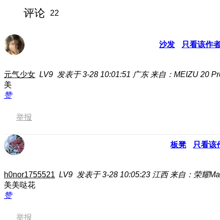
评论
22
沙发
只看该作
元气少女
LV9
发表于 3-28 10:01:51
广东
来自：MEIZU 20 Pr
美
赞
举报
板凳
只看该
h0nor1755521
LV9
发表于 3-28 10:05:23
江西
来自：荣耀Mag
美美哒花
赞
举报