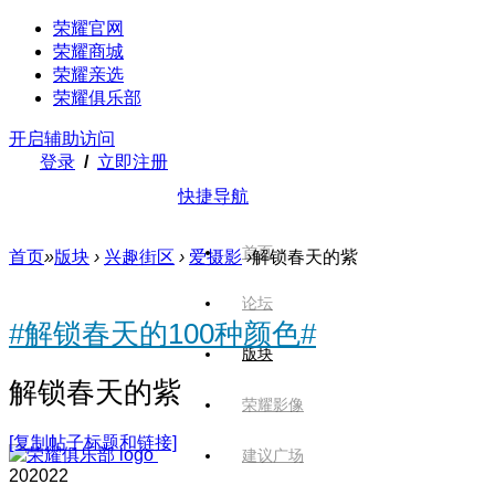
荣耀官网
荣耀商城
荣耀亲选
荣耀俱乐部
开启辅助访问
登录
/
立即注册
快捷导航
首页
首页
»
版块
›
兴趣街区
›
爱摄影
›
解锁春天的紫
论坛
#解锁春天的100种颜色#
版块
解锁春天的紫
荣耀影像
[复制帖子标题和链接]
建议广场
2020
22