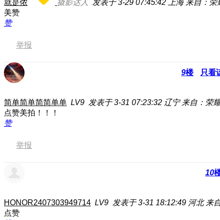
就是侬
摄影达人
发表于 3-29 07:45:42
上海
来自：荣耀3
美赞
赞
举报
9
楼
只看
简单简单简简单单
LV9
发表于 3-31 07:23:32
辽宁
来自：荣耀7
点赞美拍！！！
赞
举报
10
HONOR2407303949714
LV9
发表于 3-31 18:12:49
河北
来自
点赞