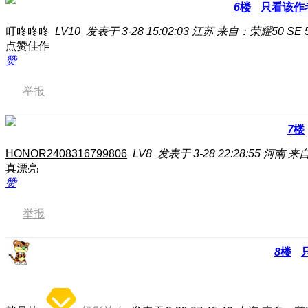
6
楼
只看该作
叮咚咚咚
LV10
发表于 3-28 15:02:03
江苏
来自：荣耀50 SE 
点赞佳作
赞
举报
7
楼
HONOR2408316799806
LV8
发表于 3-28 22:28:55
河南
来自
真漂亮
赞
举报
8
楼