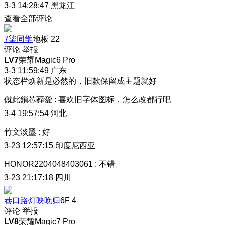
3-3 14:28:47
黑龙江
查看全部评论
7柒同学
地板
22
评论
举报
LV7
荣耀Magic6 Pro
3-3 11:59:49
广东
状态栏焕新是必然的，旧款保留成主题就好
僦此鎖芯葬愛
:
喜欢旧字体图标，怎么改都行吧
3-4 19:57:54
河北
竹文淡墨
:
好
3-23 12:57:15
印度尼西亚
HONOR2204048403061
:
不错
3-23 21:17:18
四川
巷口路灯映晚归
6F
4
评论
举报
LV8
荣耀Magic7 Pro