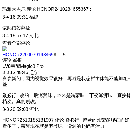
玛雅大杰尼
评论
HONOR2410234655367
:
3-4 16:09:31
福建
僦此鎖芯葬愛
:
3-4 19:57:17
河北
查看全部评论
HONOR2209079148465
8F
15
评论
举报
LV8
荣耀Magic8 Pro
3-3 12:49:46
辽宁
喜欢新的，因为视觉效果很好，再就是状态栏字体能不能加粗
些
焱必行
:
改的一股澎湃味，本来是鸿蒙味一下变澎湃味，直接
档次。真的别改。
3-3 20:59:03
河北
HONOR2510185131907
评论
焱必行
:
鸿蒙的比荣耀现在的好
看多了，荣耀现在就是老登味，澎湃的起码有活力