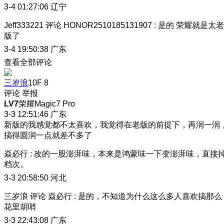
3-4 01:27:06
辽宁
Jeff333221
评论
HONOR2510185131907
:
是的 荣耀就是太老
版了
3-4 19:50:38
广东
查看全部评论
三岁浪
10F
8
评论
举报
LV7
荣耀Magic7 Pro
3-3 12:51:46
广东
新版的我感觉都不太喜欢，我觉得在老版的前提下，再润一润
搞得圆润一点就差不多了
焱必行
:
改的一股澎湃味，本来是鸿蒙味一下变澎湃味，直接
档次。
3-3 20:58:50
河北
三岁浪
评论
焱必行
:
是的，不知道为什么这么多人喜欢搞那么
花里胡哨
3-3 22:43:08
广东