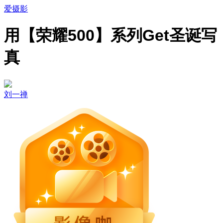
爱摄影
用【荣耀500】系列Get圣诞写
真
刘一禅