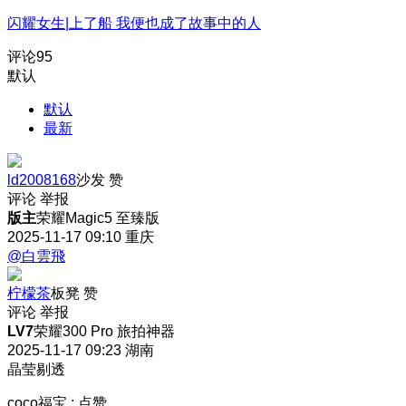
闪耀女生|上了船 我便也成了故事中的人
评论
95
默认
默认
最新
ld2008168
沙发
赞
评论
举报
版主
荣耀Magic5 至臻版
2025-11-17 09:10
重庆
@白雲飛
柠檬茶
板凳
赞
评论
举报
LV7
荣耀300 Pro 旅拍神器
2025-11-17 09:23
湖南
晶莹剔透
coco福宝
:
点赞