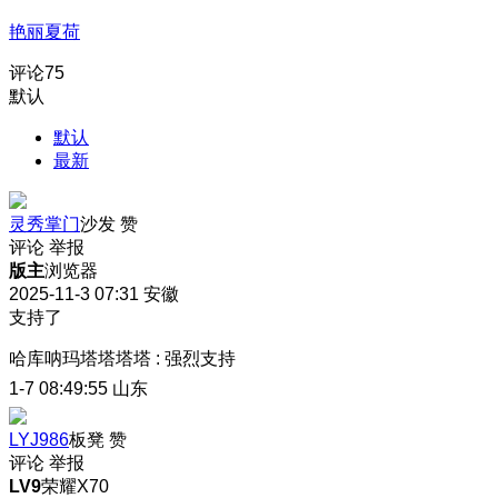
艳丽夏荷
评论
75
默认
默认
最新
灵秀掌门
沙发
赞
评论
举报
版主
浏览器
2025-11-3 07:31
安徽
支持了
哈库呐玛塔塔塔塔
:
强烈支持
1-7 08:49:55
山东
LYJ986
板凳
赞
评论
举报
LV9
荣耀X70