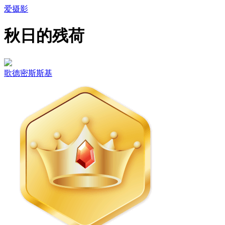
爱摄影
秋日的残荷
歌德密斯斯基