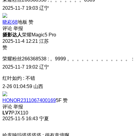
2025-11-7 19:03
辽宁
晓崧68
地板
赞
评论
举报
摄影达人
荣耀Magic5 Pro
2025-11-4 12:21
江苏
赞
荣耀粉丝266368538
:
。9999 。。。。。。。。。。。。。：
2025-11-7 19:02
辽宁
红叶如灼
:
不错
2-26 01:04:59
山西
HONOR2311067400169
5F
赞
评论
举报
LV7
PJX110
2025-11-5 16:43
宁夏
哈库呐玛塔塔塔塔
:
很有意境啊