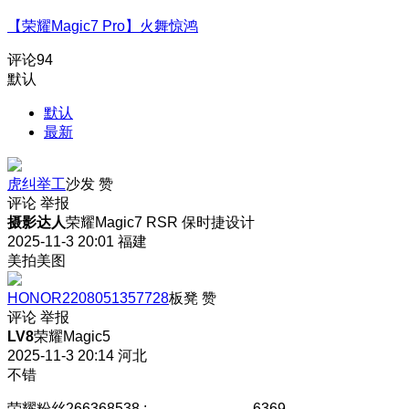
【荣耀Magic7 Pro】火舞惊鸿
评论
94
默认
默认
最新
虎纠举工
沙发
赞
评论
举报
摄影达人
荣耀Magic7 RSR 保时捷设计
2025-11-3 20:01
福建
美拍美图
HONOR2208051357728
板凳
赞
评论
举报
LV8
荣耀Magic5
2025-11-3 20:14
河北
不错
荣耀粉丝266368538
:
。。。。。。。6369