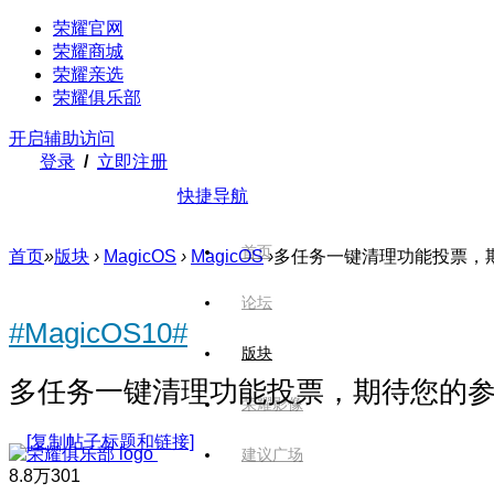
荣耀官网
荣耀商城
荣耀亲选
荣耀俱乐部
开启辅助访问
登录
/
立即注册
快捷导航
首页
首页
»
版块
›
MagicOS
›
MagicOS
›
多任务一键清理功能投票，
论坛
#MagicOS10#
版块
多任务一键清理功能投票，期待您的
荣耀影像
[复制帖子标题和链接]
建议广场
8.8万
301