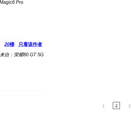
gic6 Pro
20
楼
只看该作者
来自：荣耀80 GT 5G
1
2
3