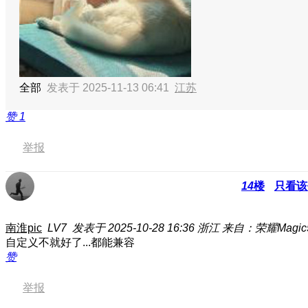
全部
发表于 2025-11-13 06:41
江苏
赞
1
举报
14
楼
只看该
南淮pic
LV7
发表于 2025-10-28 16:36
浙江
来自：荣耀Magic5
自定义不就好了...都能兼容
赞
举报