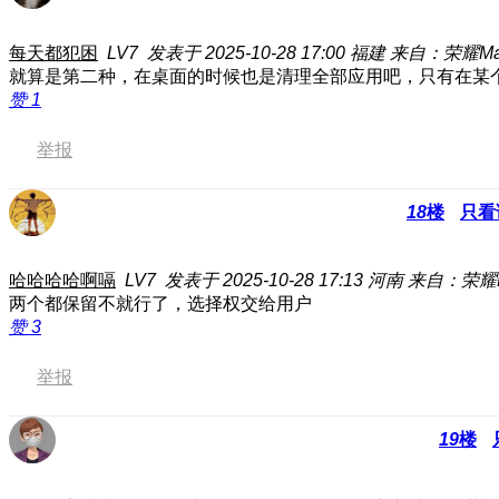
每天都犯困
LV7
发表于 2025-10-28 17:00
福建
来自：荣耀Magi
就算是第二种，在桌面的时候也是清理全部应用吧，只有在某个
赞
1
举报
18
楼
只看
哈哈哈哈啊嗝
LV7
发表于 2025-10-28 17:13
河南
来自：荣耀M
两个都保留不就行了，选择权交给用户
赞
3
举报
19
楼