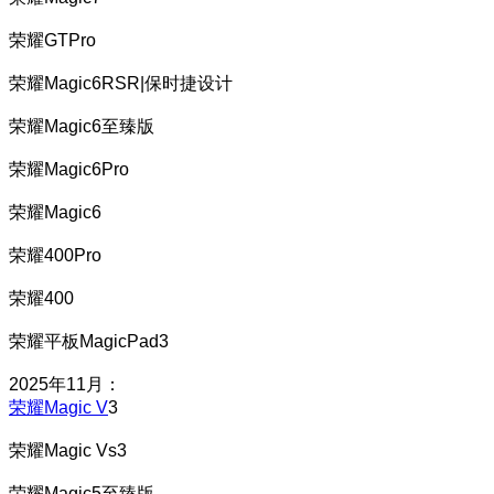
荣耀GTPro
荣耀Magic6RSR|保时捷设计
荣耀Magic6至臻版
荣耀Magic6Pro
荣耀Magic6
荣耀400Pro
荣耀400
荣耀平板MagicPad3
2025年11月：
荣耀Magic V
3
荣耀Magic Vs3
荣耀Magic5至臻版