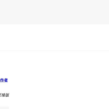
作者
 至臻版