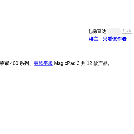
电梯直达
前往
楼主
只看该作者
荣耀 400 系列、
荣耀平板
MagicPad 3 共 12 款产品。