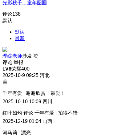
光影秋千，童年圆圈
评论
138
默认
默认
最新
理综老师
沙发
赞
评论
举报
LV8
荣耀400
2025-10-9 09:25
河北
美
千年有爱
:
谢谢欣赏！鼓励！
2025-10-10 10:09
四川
红叶如灼
评论
千年有爱
:
拍得不错
2025-12-19 01:04
山西
河马莉
:
漂亮