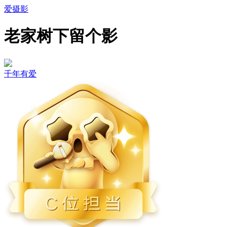
爱摄影
老家树下留个影
千年有爱