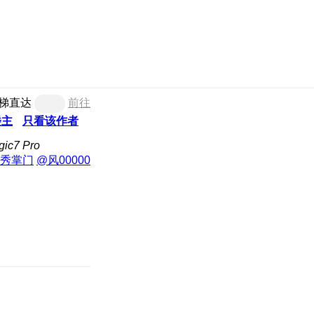
梯直达
前往
楼主
只看该作者
c7 Pro
秀掌门
@风00000