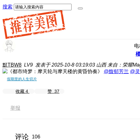
搜索
电
默TBW8
LV9
发表于 2025-10-8 03:19:03
山西
来自：荣耀Magi
@馥郁芳兰
@灵
假期里的人生切片
收藏
4
赞
37
举报
评论
106