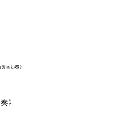
的黄昏协奏》
协奏》