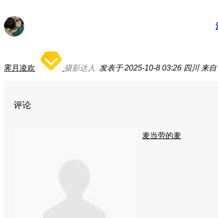
霁月凌欢
摄影达人
发表于 2025-10-8 03:26
四川
来自：
评论
麦当劳的麦