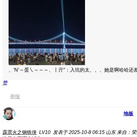
、′N’～蛋㇏～～～、丨亓′′：入坑的太、、、她是啊哈哈还
赞
举报
地板
霹雳火之钢铁侠
LV10
发表于 2025-10-8 06:15
山东
来自：荣