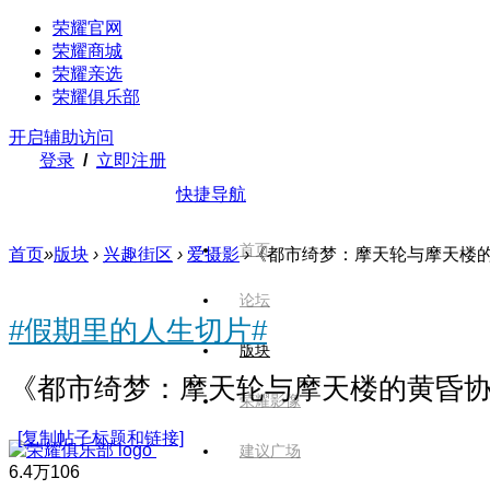
荣耀官网
荣耀商城
荣耀亲选
荣耀俱乐部
开启辅助访问
登录
/
立即注册
快捷导航
首页
首页
»
版块
›
兴趣街区
›
爱摄影
›
《都市绮梦：摩天轮与摩天楼
论坛
#假期里的人生切片#
版块
《都市绮梦：摩天轮与摩天楼的黄昏
荣耀影像
[复制帖子标题和链接]
建议广场
6.4万
106