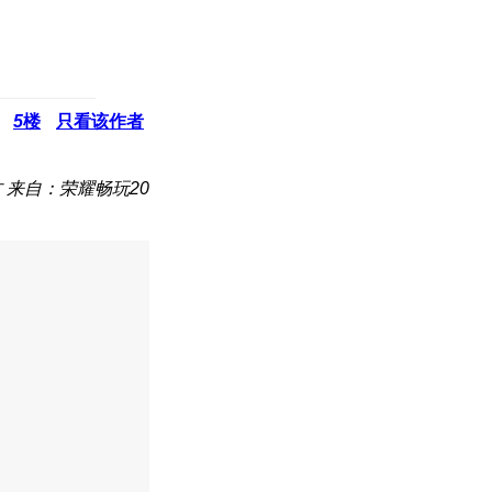
5
楼
只看该作者
古
来自：荣耀畅玩20