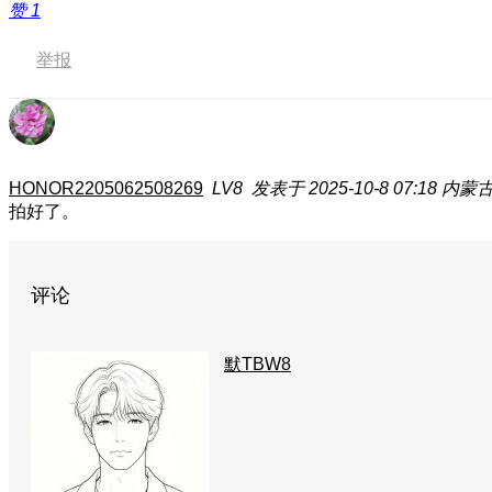
赞
1
举报
HONOR2205062508269
LV8
发表于 2025-10-8 07:18
内蒙
拍好了。
评论
默TBW8