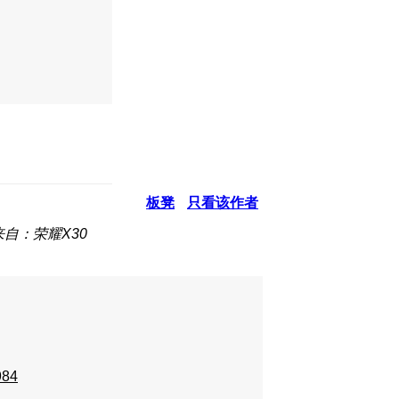
板凳
只看该作者
来自：荣耀X30
984